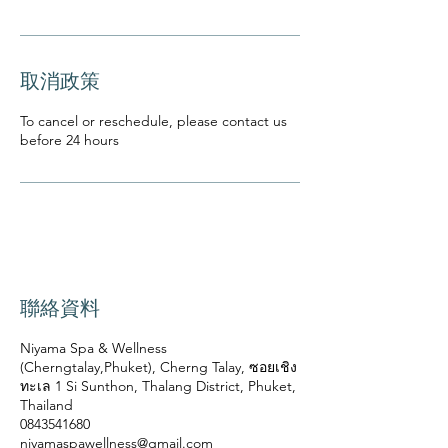
取消政策
To cancel or reschedule, please contact us
before 24 hours
聯絡資料
Niyama Spa & Wellness
(Cherngtalay,Phuket), Cherng Talay, ซอยเชิง
ทะเล 1 Si Sunthon, Thalang District, Phuket,
Thailand
0843541680
niyamaspawellness@gmail.com