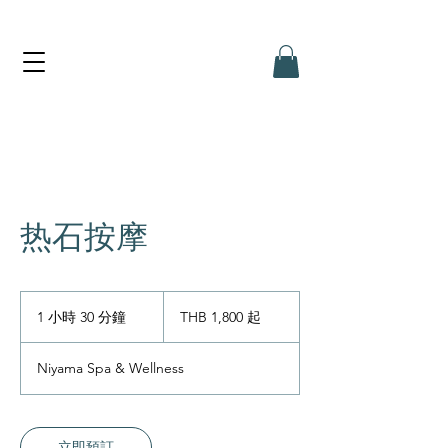
热石按摩
1,800
泰
1 小時 30 分鐘
1
THB 1,800 起
铢
小
起
3
Niyama Spa & Wellness
0
分
鐘
立即預訂