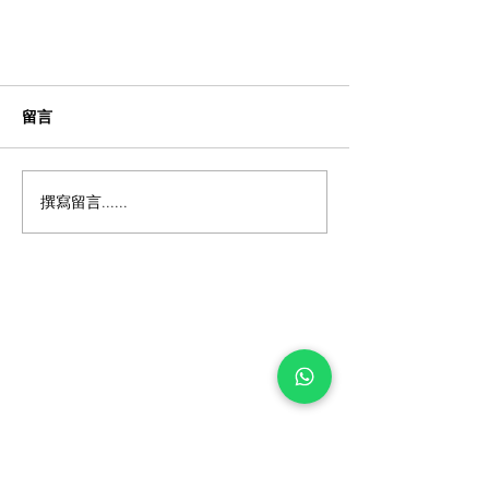
留言
撰寫留言......
泰式按摩还是精油按摩：在普吉岛
该如何选择？