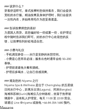
### 该穿什么？
穿着舒适即可。泰式按摩时您保持着衣，我们会提供
宽松的水疗服。精油按摩及身体护理时，我们会提供
一次性内衣，并始终用毛巾为您妥善遮盖。
### 告诉按摩师您的喜好
力度因人而异。若您偏好轻一些或重一些，在护理过
程中随时告诉我们即可。好的水疗中心欢迎您的反
馈，让按摩恰到好处地适合您。
### 小费与礼仪
- 手机调至静音——水疗是安静的休憩空间。
- 小费是心意而非必须；服务出色时通常会给 50–200 
泰铢。
- 护理前请避免大餐和酒精。
- 护理后多喝水，让自己倍感清爽。
### 规划您的 Niyama 之行
Niyama Spa & Wellness 是位于 Cherngtalay 的五星级
日间水疗中心，距离乐古浪(Laguna)、邦涛(Bangtao)
海滩和苏林(Surin)海滩仅几分钟路程，坐落于热带玻
璃屋中，设有私人护理室。每天 11:00 至 22:00 营业。
请通过 Line @niyama 或致电 +66-84-354-1680 预约。
Massage