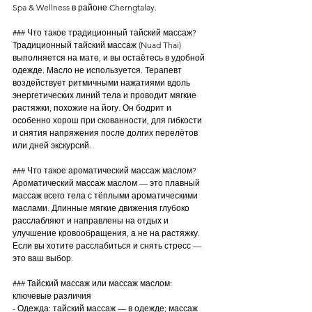
Spa & Wellness в районе Cherngtalay.
### Что такое традиционный тайский массаж?
Традиционный тайский массаж (Nuad Thai) 
выполняется на мате, и вы остаётесь в удобной 
одежде. Масло не используется. Терапевт 
воздействует ритмичными нажатиями вдоль 
энергетических линий тела и проводит мягкие 
растяжки, похожие на йогу. Он бодрит и 
особенно хорош при скованности, для гибкости 
и снятия напряжения после долгих перелётов 
или дней экскурсий.
### Что такое ароматический массаж маслом?
Ароматический массаж маслом — это плавный 
массаж всего тела с тёплыми ароматическими 
маслами. Длинные мягкие движения глубоко 
расслабляют и направлены на отдых и 
улучшение кровообращения, а не на растяжку. 
Если вы хотите расслабиться и снять стресс — 
это ваш выбор.
### Тайский массаж или массаж маслом: 
ключевые различия
- Одежда: тайский массаж — в одежде; массаж 