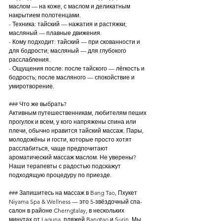
маслом — на коже, с маслом и деликатным 
накрытием полотенцами.
- Техника: тайский — нажатия и растяжки; 
масляный — плавные движения.
- Кому подходит: тайский — при скованности и 
для бодрости; масляный — для глубокого 
расслабления.
- Ощущения после: после тайского — лёгкость и 
бодрость; после масляного — спокойствие и 
умиротворение.
### Что же выбрать?
Активным путешественникам, любителям пеших 
прогулок и всем, у кого напряжены спина или 
плечи, обычно нравится тайский массаж. Пары, 
молодожёны и гости, которые просто хотят 
расслабиться, чаще предпочитают 
ароматический массаж маслом. Не уверены? 
Наши терапевты с радостью подскажут 
подходящую процедуру по приезде.
### Запишитесь на массаж в Bang Tao, Пхукет
Niyama Spa & Wellness — это 5-звёздочный спа-
салон в районе Cherngtalay, в нескольких 
минутах от Laguna, пляжей Bangtao и Surin. Мы 